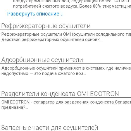
воздух промышленных зон, содержащий более 140 млн. 
потребителей сжатого воздуха. Более 80% этих частиц 
частицы, смешанные с водяным паром и парами углевод
Развернуть описание ↓
После сжатия и последующего расширения все загря
ржавчиной, создавая черезвычайно агрессивную аб
Рефрижераторные осушители
инструменты, воздух становиться не пригодным для дыха
падает качество конечной продукции и услуг.
Рефрижераторные осушители OMI (осушители холодильного ти
Чтобы оценить количество воды, вырабатываемое в про
действия рефрижераторных осушителей основ?...
3
производительностью 5 м
/мин (5000 л/мин) при давле
через себя 5,4 л/ч водяного пара. После сжатия часть эт
Адсорбционные осушители
Адсорбционные осушители применяют в системах, где наличи
недопустимо — это подача сжатого воз...
Разделители конденсата OMI ECOTRON
OMI ECOTRON - сепаратор для разделения конденсата Сепар
предназна?...
Запасные части для осушителей